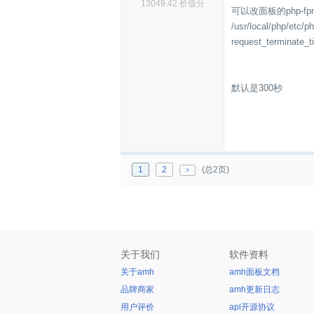
13049.42 价值分
可以改面板的php-f
/usr/local/php/etc/p
request_terminate_t
默认是300秒
1
2
(总2页)
>
关于我们
软件资料
关于amh
amh面板文档
品牌商家
amh更新日志
用户评价
apl开源协议