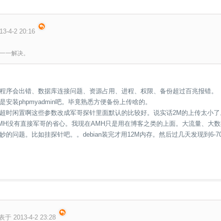
3-4-2 20:16
一一解决。
程序会出错、数据库连接问题、资源占用、进程、权限、备份超过百兆报错。
安装phpmyadmin吧。毕竟熟悉方便备份上传啥的。
超时闲置啊这些参数改成军哥探针里面默认的比较好。说实话2M的上传太小了
MH没有直接军哥的省心。我现在AMH只是用在博客之类的上面。大流量、大数据
的问题。比如挂探针吧。。debian装完才用12M内存。然后过几天发现到6-
表于 2013-4-2 23:28