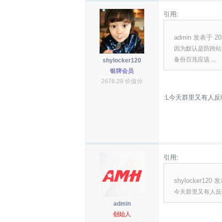
引用:
admin 发表于 201
因为默认是防跨站，
备份百兆应该 ...
shylocker120
银牌会员
2676.29 价值分
:L今天群里又有人
引用:
shylocker120 发
今天群里又有人反
admin
创始人