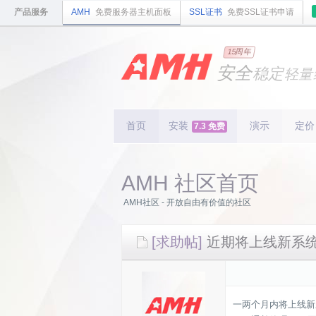
产品服务
AMH
免费服务器主机面板
SSL证书
免费SSL证书申请
国内
领先
15周年
的云
安全
稳定
轻量
国内
首个
开源
持续
更新
15
周
首页
安装
演示
定价
7.3 免费
AMH 社区首页
AMH社区 - 开放自由有价值的社区
[求助帖]
近期将上线新系统
一两个月内将上线新