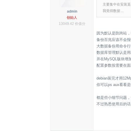
主要集中在安装某
我觉得数据 ...
admin
创始人
13049.42 价值分
因为默认是防跨站，数据
备份百兆应该不会报
大数据备份用命令行
数据库管理默认是用A
并在MySQL版块增
配置参数按需要在面
debian装完才用
你可以ps aux看
都是些小细节问题，会
不过熟悉使用后的话