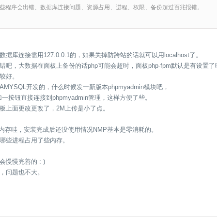
些程序会出错、数据库连接问题、资源占用、进程、权限、备份超过百兆报错。
库连接需用127.0.0.1的，如果关掉防跨站的话就可以用localhost了。
错吧，大数据在面板上备份的话php可能会超时，面板php-fpm默认是有设置
较好。
MYSQL开发的，什么时候发一新版本phpmyadmin模块吧，
加一按钮直接连接到phpmyadmin管理，这样方便了些。
板上面更改更改了，2M上传是小了点。
12M内存哇，安装完成后还没使用情况NMP基本是零消耗的。
看是哪些进程占用了些内存。
慢慢完善的 : )
，问题也不大。