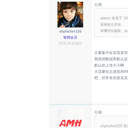
引用:
admin 发表于 201
谢谢各位支持。
有哪些问题呢，会
shylocker120
银牌会员
2676.29 价值分
主要集中在安装某些
我觉得数据库默认还是
默认的上传大小啊、
大流量站点感觉用A
吧，经常有些莫名其妙
引用:
shylocker120 发