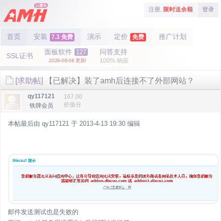
注册,
限时送余额
登录
首页
安装
演示
定价
推广计划
7.3 免费
免费
面板软件
问答支持
127
SSL证书
100% 响应
2026-08-08 更新!
[求助帖]
【已解决】装了amh后连接不了外部网站？
qy117121
167.00
价值分
铁牌会员
本帖最后由 qy117121 于 2013-4-13 19:30 编辑
邮件发送测试也是失败的