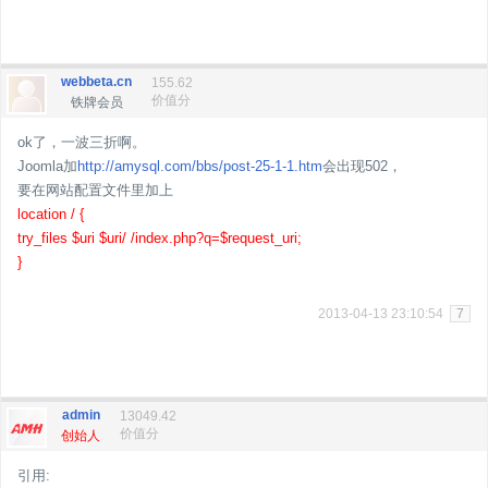
webbeta.cn
155.62
价值分
铁牌会员
ok了，一波三折啊。
Joomla加
http://amysql.com/bbs/post-25-1-1.htm
会出现502，
要在网站配置文件里加上
location / {
try_files $uri $uri/ /index.php?q=$request_uri;
}
2013-04-13 23:10:54
7
admin
13049.42
价值分
创始人
引用: