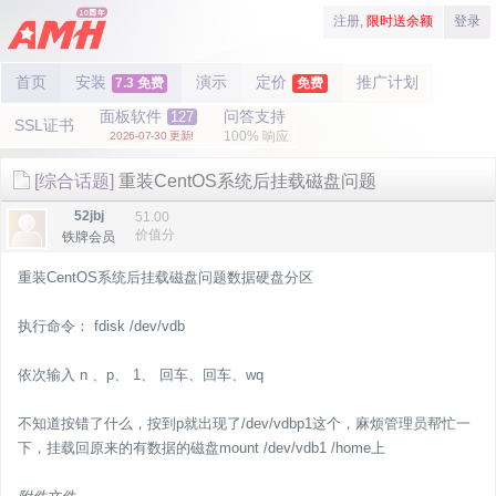
注册,
限时送余额
登录
首页
安装
演示
定价
推广计划
7.3 免费
免费
面板软件
问答支持
127
SSL证书
100% 响应
2026-07-30 更新!
[综合话题]
重装CentOS系统后挂载磁盘问题
52jbj
51.00
价值分
铁牌会员
重装CentOS系统后挂载磁盘问题数据硬盘分区
执行命令： fdisk /dev/vdb
依次输入 n 、p、 1、 回车、回车、wq
不知道按错了什么，按到p就出现了/dev/vdbp1这个，麻烦管理员帮忙一
下，挂载回原来的有数据的磁盘mount /dev/vdb1 /home上