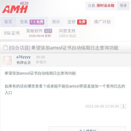
注册,
限时送余额
登录
首页
安装
演示
定价
推广计划
7.3 免费
免费
面板软件
问答支持
127
SSL证书
100% 响应
2026-08-08 更新!
[综合话题]
希望添加amssl证书自动续期日志查询功能
a76yyyy
30.00
价值分
铁牌会员
希望添加amssl证书自动续期日志查询功能
如果有的话在哪里查看？或者能不能在amssl界面直接加一个查询日志的
入口
2021-06-08 12:30:36
1