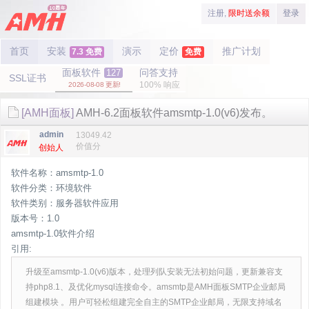
注册,
限时送余额
登录
首页
安装
演示
定价
推广计划
7.3 免费
免费
面板软件
问答支持
127
SSL证书
100% 响应
2026-08-08 更新!
[AMH面板]
AMH-6.2面板软件amsmtp-1.0(v6)发布。
admin
13049.42
价值分
创始人
软件名称：amsmtp-1.0
软件分类：环境软件
软件类别：服务器软件应用
版本号：1.0
amsmtp-1.0软件介绍
引用:
升级至amsmtp-1.0(v6)版本，处理列队安装无法初始问题，更新兼容支
持php8.1、及优化mysql连接命令。amsmtp是AMH面板SMTP企业邮局
组建模块 。用户可轻松组建完全自主的SMTP企业邮局，无限支持域名