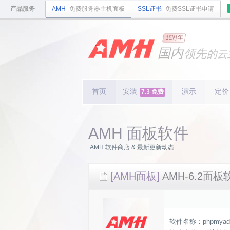
产品服务
AMH
免费服务器主机面板
SSL证书
免费SSL证书申请
15周年
国内
领先
的云
安全
稳定
轻量
国内
首个
开源
持续
首页
安装
演示
更新
定价
7.3 免费
15
周
AMH 面板软件
AMH 软件商店 & 最新更新动态
[AMH面板]
AMH-6.2面板软
软件名称：phpmyadm