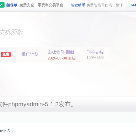
✓
担保单
免费安全、零费率交易平台
编程助手
免费智能写代码、翻译
AM
主机
面板
纯净
主机
面板
面板软件
127
问答支持
推广计划
年
免费
100% 响应
2026-08-08 更新!
件phpmyadmin-5.1.3发布。
in-5.1