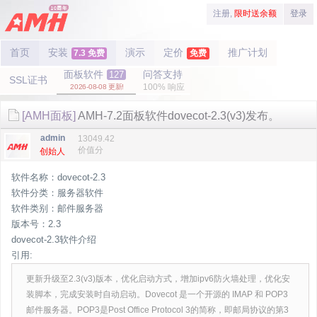
注册,
限时送余额
登录
首页
安装
演示
定价
推广计划
7.3 免费
免费
面板软件
问答支持
127
SSL证书
100% 响应
2026-08-08 更新!
[AMH面板]
AMH-7.2面板软件dovecot-2.3(v3)发布。
admin
13049.42
价值分
创始人
软件名称：dovecot-2.3
软件分类：服务器软件
软件类别：邮件服务器
版本号：2.3
dovecot-2.3软件介绍
引用:
更新升级至2.3(v3)版本，优化启动方式，增加ipv6防火墙处理，优化安
装脚本，完成安装时自动启动。Dovecot 是一个开源的 IMAP 和 POP3
邮件服务器。POP3是Post Office Protocol 3的简称，即邮局协议的第3