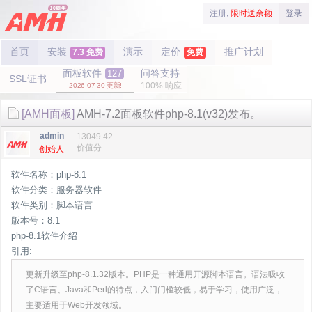
注册,
限时送余额
登录
首页
安装
演示
定价
推广计划
7.3 免费
免费
面板软件
问答支持
127
SSL证书
100% 响应
2026-07-30 更新!
[AMH面板]
AMH-7.2面板软件php-8.1(v32)发布。
admin
13049.42
价值分
创始人
软件名称：php-8.1
软件分类：服务器软件
软件类别：脚本语言
版本号：8.1
php-8.1软件介绍
引用:
更新升级至php-8.1.32版本。PHP是一种通用开源脚本语言。语法吸收
了C语言、Java和Perl的特点，入门门槛较低，易于学习，使用广泛，
主要适用于Web开发领域。