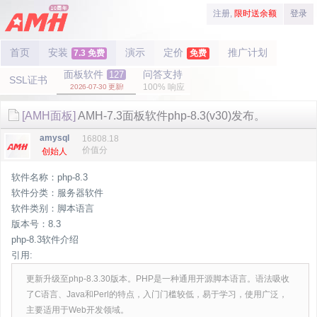
注册,
限时送余额
登录
首页
安装
演示
定价
推广计划
7.3 免费
免费
面板软件
问答支持
127
SSL证书
100% 响应
2026-07-30 更新!
[AMH面板]
AMH-7.3面板软件php-8.3(v30)发布。
amysql
16808.18
价值分
创始人
软件名称：php-8.3
软件分类：服务器软件
软件类别：脚本语言
版本号：8.3
php-8.3软件介绍
引用:
更新升级至php-8.3.30版本。PHP是一种通用开源脚本语言。语法吸收
了C语言、Java和Perl的特点，入门门槛较低，易于学习，使用广泛，
主要适用于Web开发领域。