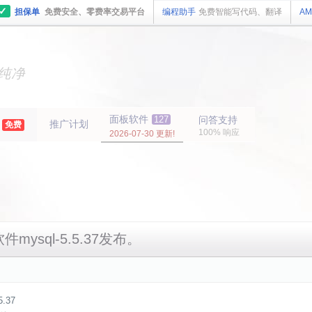
✓
担保单
免费安全、零费率交易平台
编程助手
免费智能写代码、翻译
AM
主机
面板
纯净
主机
面板
年
面板软件
127
问答支持
推广计划
免费
100% 响应
2026-07-30 更新!
件mysql-5.5.37发布。
.37