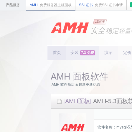
产品服务
AMH
免费服务器主机面板
SSL证书
免费SSL证书申请
国内
领先
15周年
的云
安全
稳定
轻量
国内
首个
开源
持续
更新
15
周
首页
安装
演示
定价
7.3 免费
AMH 面板软件
AMH 软件商店 & 最新更新动态
[AMH面板]
AMH-5.3面板软
软件名称：mysql-5.5