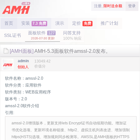
注册,
限时送余额
登录
首页
安装
演示
定价
推广计划
7.3 免费
免费
面板软件
问答支持
127
SSL证书
100% 响应
2026-07-30 更新!
[AMH面板]
AMH-5.3面板软件amssl-2.0发布。
admin
13049.42
价值分
创始人
软件名称：amssl-2.0
软件分类：应用软件
软件类别：WEB应用程序
版本号：2.0
amssl-2.0软件介绍
引用:
amssl-2.0增强版本，更新支持lets Encrypt证书自动续期功能。增加证
书优化选项、更新环境名称链接、http/2、虚拟主机列表改进、增加强制
https(HSTS)选项、增加规则同步检测等。AMSSL是AMH面板的HTTPS