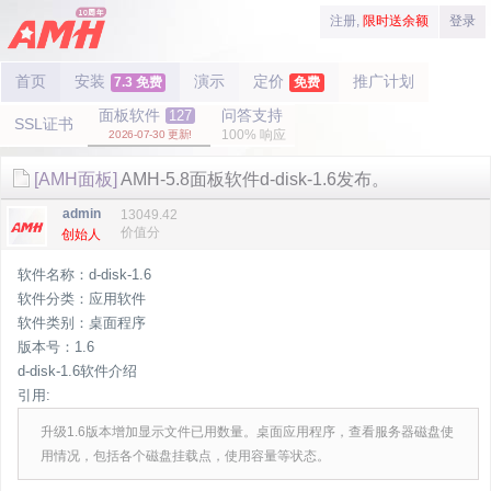
注册,
限时送余额
登录
首页
安装
演示
定价
推广计划
7.3 免费
免费
面板软件
问答支持
127
SSL证书
100% 响应
2026-07-30 更新!
[AMH面板]
AMH-5.8面板软件d-disk-1.6发布。
admin
13049.42
价值分
创始人
软件名称：d-disk-1.6
软件分类：应用软件
软件类别：桌面程序
版本号：1.6
d-disk-1.6软件介绍
引用:
升级1.6版本增加显示文件已用数量。桌面应用程序，查看服务器磁盘使
用情况，包括各个磁盘挂载点，使用容量等状态。