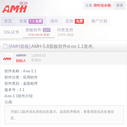
注册,
限时送余额
登录
首页
安装
演示
定价
推广计划
7.3 免费
免费
面板软件
问答支持
127
SSL证书
100% 响应
2026-08-08 更新!
[AMH面板]
AMH-5.8面板软件d-os-1.1发布。
admin
13049.42
价值分
创始人
软件名称：d-os-1.1
软件分类：应用软件
软件类别：桌面程序
版本号：1.1
d-os-1.1软件介绍
引用:
升级1.1版本优化系统信息显示。桌面程序模块，查看系统信息各项信
息。