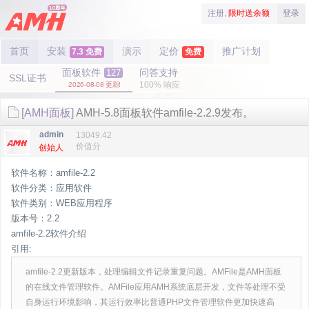
注册,
限时送余额
登录
首页
安装
演示
定价
推广计划
7.3 免费
免费
面板软件
问答支持
127
SSL证书
100% 响应
2026-08-08 更新!
[AMH面板]
AMH-5.8面板软件amfile-2.2.9发布。
admin
13049.42
价值分
创始人
软件名称：amfile-2.2
软件分类：应用软件
软件类别：WEB应用程序
版本号：2.2
amfile-2.2软件介绍
引用:
amfile-2.2更新版本，处理编辑文件记录重复问题。AMFile是AMH面板
的在线文件管理软件。AMFile应用AMH系统底层开发，文件等处理不受
自身运行环境影响，其运行效率比普通PHP文件管理软件更加快速高