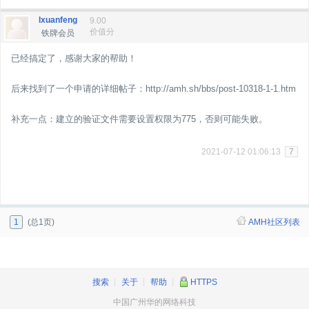
lxuanfeng
9.00
价值分
铁牌会员
已经搞定了，感谢大家的帮助！
后来找到了一个申请的详细帖子：http://amh.sh/bbs/post-10318-1-1.htm
补充一点：建立的验证文件需要设置权限为775，否则可能失败。
2021-07-12 01:06:13
7
1
(总1页)
AMH社区列表
搜索
┊
关于
┊
帮助
┊
HTTPS
中国广州华的网络科技