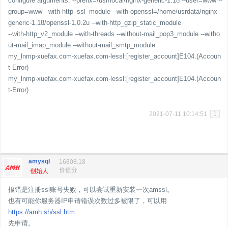
configure arguments: --prefix=/usr/local/nginx-generic-1.18 --user=www --
group=www --with-http_ssl_module --with-openssl=/home/usrdata/nginx-
generic-1.18/openssl-1.0.2u --with-http_gzip_static_module
--with-http_v2_module --with-threads --without-mail_pop3_module --witho
ut-mail_imap_module --without-mail_smtp_module
my_lnmp-xuefax.com-xuefax.com-lessl:[register_account]E104.(Accoun
t-Error)
my_lnmp-xuefax.com-xuefax.com-lessl:[register_account]E104.(Accoun
t-Error)
2021-07-11 10:14:51
1
amysql
16808.18
价值分
创始人
报错是注册ssl账号失败，可以尝试重新安装一次amssl。
也有可能你服务器IP申请错误次数过多被限了，可以用
https://amh.sh/ssl.htm
先申请。