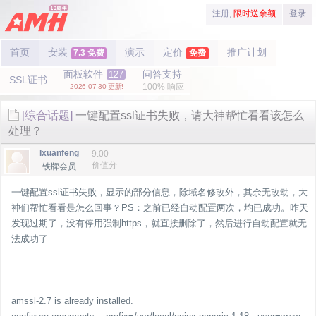
注册,
限时送余额
登录
首页
安装
演示
定价
推广计划
7.3 免费
免费
面板软件
问答支持
127
SSL证书
100% 响应
2026-07-30 更新!
[综合话题]
一键配置ssl证书失败，请大神帮忙看看该怎么
处理？
lxuanfeng
9.00
价值分
铁牌会员
一键配置ssl证书失败，显示的部分信息，除域名修改外，其余无改动，大
神们帮忙看看是怎么回事？PS：之前已经自动配置两次，均已成功。昨天
发现过期了，没有停用强制https，就直接删除了，然后进行自动配置就无
法成功了
amssl-2.7 is already installed.