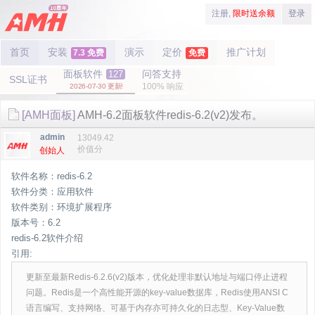
注册,
限时送余额
登录
首页
安装
演示
定价
推广计划
7.3 免费
免费
面板软件
问答支持
127
SSL证书
100% 响应
2026-07-30 更新!
[AMH面板]
AMH-6.2面板软件redis-6.2(v2)发布。
admin
13049.42
价值分
创始人
软件名称：redis-6.2
软件分类：应用软件
软件类别：环境扩展程序
版本号：6.2
redis-6.2软件介绍
引用:
更新至最新Redis-6.2.6(v2)版本，优化处理非默认地址与端口停止进程
问题。Redis是一个高性能开源的key-value数据库，Redis使用ANSI C
语言编写、支持网络、可基于内存亦可持久化的日志型、Key-Value数