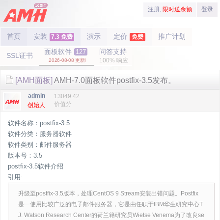
注册,
限时送余额
登录
首页
安装
演示
定价
推广计划
7.3 免费
免费
面板软件
问答支持
127
SSL证书
100% 响应
2026-08-08 更新!
[AMH面板]
AMH-7.0面板软件postfix-3.5发布。
admin
13049.42
价值分
创始人
软件名称：postfix-3.5
软件分类：服务器软件
软件类别：邮件服务器
版本号：3.5
postfix-3.5软件介绍
引用:
升级至postfix-3.5版本，处理CentOS 9 Stream安装出错问题。Postfix
是一使用比较广泛的电子邮件服务器，它是由任职于IBM华生研究中心T.
J. Watson Research Center的荷兰籍研究员Wietse Venema为了改良se