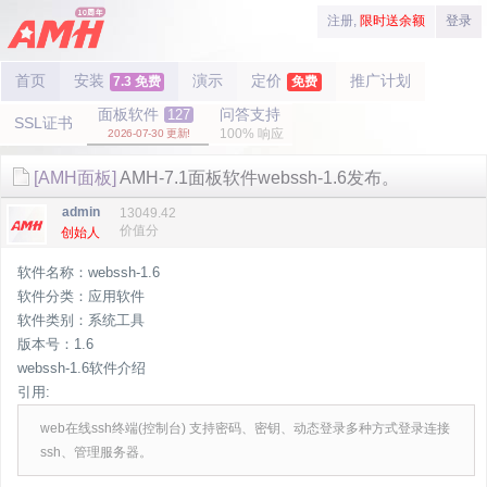
注册,
限时送余额
登录
首页
安装
演示
定价
推广计划
7.3 免费
免费
面板软件
问答支持
127
SSL证书
100% 响应
2026-07-30 更新!
[AMH面板]
AMH-7.1面板软件webssh-1.6发布。
admin
13049.42
价值分
创始人
软件名称：webssh-1.6
软件分类：应用软件
软件类别：系统工具
版本号：1.6
webssh-1.6软件介绍
引用:
web在线ssh终端(控制台) 支持密码、密钥、动态登录多种方式登录连接
ssh、管理服务器。