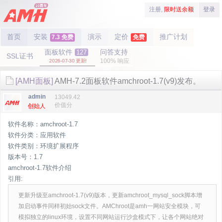
注册,
限时送余额
登录
首页
安装
演示
定价
推广计划
7.3 免费
免费
面板软件
问答支持
127
SSL证书
100% 响应
2026-07-30 更新!
[AMH面板]
AMH-7.2面板软件amchroot-1.7(v9)发布。
admin
13049.42
价值分
创始人
软件名称：amchroot-1.7
软件分类：应用软件
软件类别：环境扩展程序
版本号：1.7
amchroot-1.7软件介绍
引用:
更新升级至amchroot-1.7(v9)版本，更新amchroot_mysql_sock脚本增
加启动事件同样初始sock文件。AMChroot是amh一网站安全模块，可
模拟独立的linux环境，设置不同网站运行沙盒模式下，让各个网站绝对