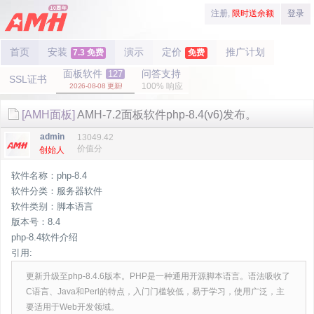
注册,
限时送余额
登录
首页
安装
演示
定价
推广计划
7.3 免费
免费
面板软件
问答支持
127
SSL证书
100% 响应
2026-08-08 更新!
[AMH面板]
AMH-7.2面板软件php-8.4(v6)发布。
admin
13049.42
价值分
创始人
软件名称：php-8.4
软件分类：服务器软件
软件类别：脚本语言
版本号：8.4
php-8.4软件介绍
引用:
更新升级至php-8.4.6版本。PHP是一种通用开源脚本语言。语法吸收了
C语言、Java和Perl的特点，入门门槛较低，易于学习，使用广泛，主
要适用于Web开发领域。