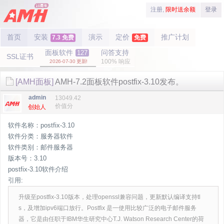
注册,
限时送余额
登录
首页
安装
演示
定价
推广计划
7.3 免费
免费
面板软件
问答支持
127
SSL证书
100% 响应
2026-07-30 更新!
[AMH面板]
AMH-7.2面板软件postfix-3.10发布。
admin
13049.42
价值分
创始人
软件名称：postfix-3.10
软件分类：服务器软件
软件类别：邮件服务器
版本号：3.10
postfix-3.10软件介绍
引用:
升级至postfix-3.10版本，处理openssl兼容问题，更新默认编译支持tl
s，及增加ipv6端口放行。Postfix 是一使用比较广泛的电子邮件服务
器，它是由任职于IBM华生研究中心T.J. Watson Research Center的荷