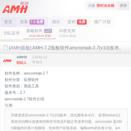
注册,
限时送余额
登录
首页
安装
演示
定价
推广计划
7.3 免费
免费
面板软件
问答支持
127
SSL证书
100% 响应
2026-08-08 更新!
[AMH面板]
AMH-7.2面板软件amcrontab-2.7(v10)发布。
admin
13049.42
价值分
创始人
软件名称：amcrontab-2.7
软件分类：应用软件
软件类别：系统工具
版本号：2.7
amcrontab-2.7软件介绍
引用:
升级更新至amcrontab-2.7(v10)版本，优化脚本命令行、处理debian12
系统访问网址选项有特殊符号情况不能正常请求问题。amcrontab 是AM
H面板的任务计划模块，支持用户在线添加、编辑amh的任务计划。am