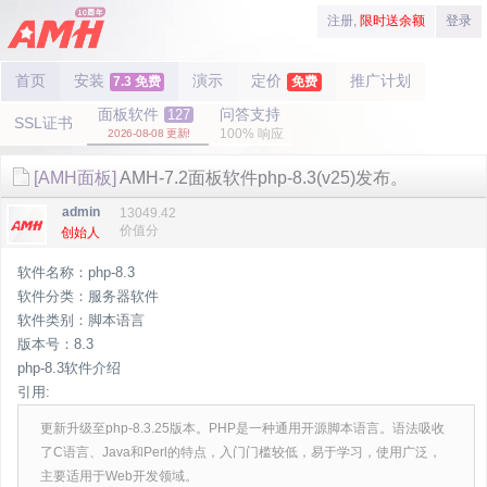
注册,
限时送余额
登录
首页
安装
演示
定价
推广计划
7.3 免费
免费
面板软件
问答支持
127
SSL证书
100% 响应
2026-08-08 更新!
[AMH面板]
AMH-7.2面板软件php-8.3(v25)发布。
admin
13049.42
价值分
创始人
软件名称：php-8.3
软件分类：服务器软件
软件类别：脚本语言
版本号：8.3
php-8.3软件介绍
引用:
更新升级至php-8.3.25版本。PHP是一种通用开源脚本语言。语法吸收
了C语言、Java和Perl的特点，入门门槛较低，易于学习，使用广泛，
主要适用于Web开发领域。