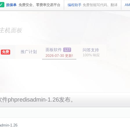
✓
担保单
免费安全、零费率交易平台
编程助手
免费智能写代码、翻译
AM
主机
面板
纯净
主机
面板
年
面板软件
127
问答支持
推广计划
免费
100% 响应
2026-07-30 更新!
件phpredisadmin-1.26发布。
min-1.26