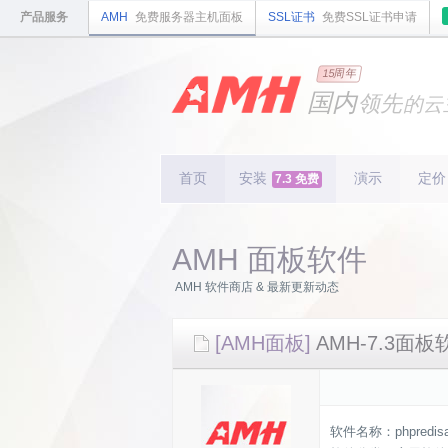
产品服务
AMH
免费服务器主机面板
SSL证书
免费SSL证书申请
15周年
国内
领先
的云
安全
稳定
轻量
国内
首个
开源
持续
更新
15
周
首页
安装
演示
定价
7.3 免费
AMH 面板软件
AMH 软件商店 & 最新更新动态
[AMH面板]
AMH-7.3面板软
软件名称：phpredisad