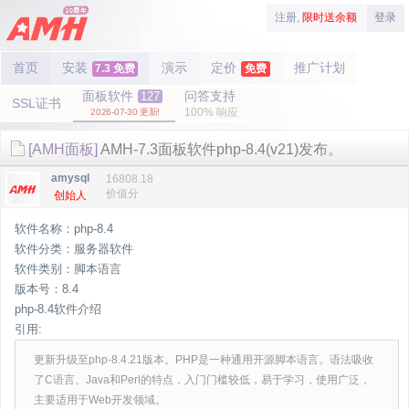
注册,
限时送余额
登录
首页
安装
演示
定价
推广计划
7.3 免费
免费
面板软件
问答支持
127
SSL证书
100% 响应
2026-07-30 更新!
[AMH面板]
AMH-7.3面板软件php-8.4(v21)发布。
amysql
16808.18
价值分
创始人
软件名称：php-8.4
软件分类：服务器软件
软件类别：脚本语言
版本号：8.4
php-8.4软件介绍
引用:
更新升级至php-8.4.21版本。PHP是一种通用开源脚本语言。语法吸收
了C语言、Java和Perl的特点，入门门槛较低，易于学习，使用广泛，
主要适用于Web开发领域。