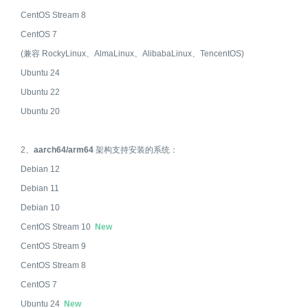
CentOS Stream 8
CentOS 7
(兼容 RockyLinux、AlmaLinux、AlibabaLinux、TencentOS)
Ubuntu 24
Ubuntu 22
Ubuntu 20
2、
aarch64/arm64
架构支持安装的系统：
Debian 12
Debian 11
Debian 10
CentOS Stream 10
New
CentOS Stream 9
CentOS Stream 8
CentOS 7
Ubuntu 24
New