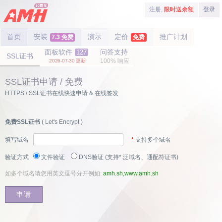
注册,
限时送余额
登录
首页
安装
演示
定价
推广计划
7.3 免费
免费
面板软件
问答支持
127
SSL证书
100% 响应
2026-07-30 更新!
SSL证书申请 / 免费
HTTPS / SSL证书在线快速申请 & 在线签发
免费SSL证书
( Let's Encrypt )
填写域名
*
支持多个域名
验证方式
文件验证
DNS验证 (支持*.泛域名、通配符证书)
如多个域名请您用英文逗号分开例如:
amh.sh,www.amh.sh