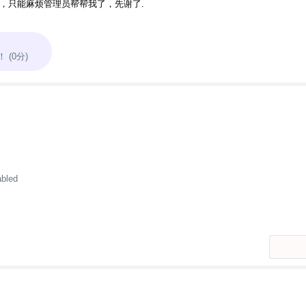
，只能麻烦管理员帮帮我了，先谢了.
！
(0分)
abled