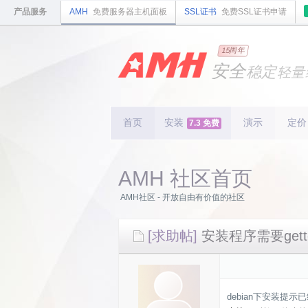
产品服务
AMH
免费服务器主机面板
SSL证书
免费SSL证书申请
国内
领先
15周年
的云
安全
稳定
轻量
国内
首个
开源
持续
更新
15
周
首页
安装
演示
定价
7.3 免费
AMH 社区首页
AMH社区 - 开放自由有价值的社区
[求助帖]
安装程序需要gette
debian下安装提示