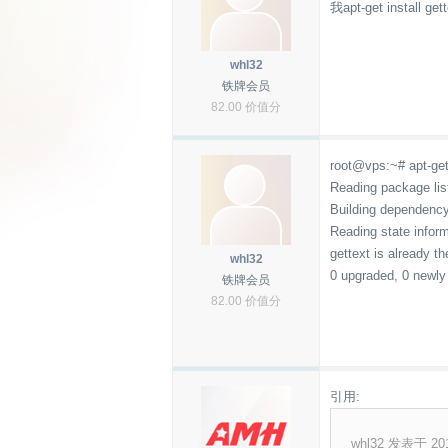
我apt-get insta
whl32
铁牌会员
82.00 价值分
root@vps:~# apt-get 
Reading package lis
Building dependency
Reading state inform
gettext is already t
whl32
0 upgraded, 0 newly 
铁牌会员
82.00 价值分
引用:
whl32 发表于 2013