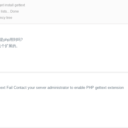
t install gettext
ists... Done
ncy tree
php用到吗?
ext这个扩展的。
ext Fail Contact your server administrator to enable PHP gettext extension