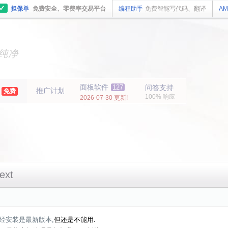
✓
担保单
免费安全、零费率交易平台
编程助手
免费智能写代码、翻译
AM
主机
面板
纯净
主机
面板
年
面板软件
127
问答支持
推广计划
免费
100% 响应
2026-07-30 更新!
xt
已经安装是最新版本,
但还是不能用.