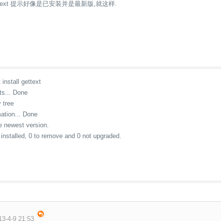
ll gettext 提示好像是已安装并是最新版,就这样.
install gettext
ts... Done
 tree
ation... Done
he newest version.
installed, 0 to remove and 0 not upgraded.
-4-9 21:53