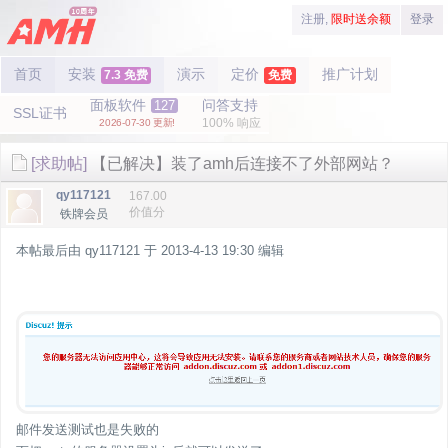
注册,
限时送余额
登录
首页
安装
演示
定价
推广计划
7.3 免费
免费
面板软件
问答支持
127
SSL证书
100% 响应
2026-07-30 更新!
[求助帖]
【已解决】装了amh后连接不了外部网站？
qy117121
167.00
价值分
铁牌会员
本帖最后由 qy117121 于 2013-4-13 19:30 编辑
邮件发送测试也是失败的