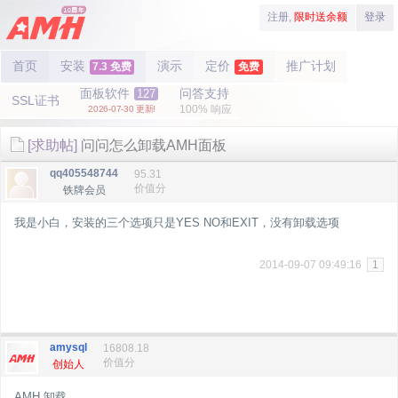
注册,
限时送余额
登录
首页
安装
演示
定价
推广计划
7.3 免费
免费
面板软件
问答支持
127
SSL证书
100% 响应
2026-07-30 更新!
[求助帖]
问问怎么卸载AMH面板
qq405548744
95.31
价值分
铁牌会员
我是小白，安装的三个选项只是YES NO和EXIT，没有卸载选项
2014-09-07 09:49:16
1
amysql
16808.18
价值分
创始人
AMH 卸载。