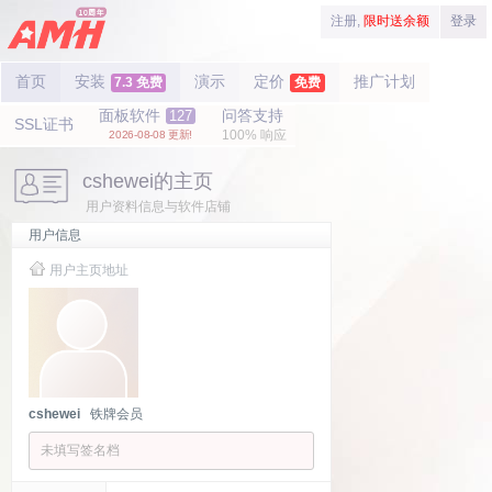
注册,
限时送余额
登录
首页
安装
演示
定价
推广计划
7.3 免费
免费
面板软件
问答支持
127
SSL证书
100% 响应
2026-08-08 更新!
cshewei的主页
用户资料信息与软件店铺
用户信息
用户主页地址
cshewei
铁牌会员
未填写签名档