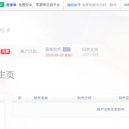
✓
担保单
免费安全、零费率交易平台
编程助手
免费智能写代码、翻译
AM
主机
面板
纯净
主机
面板
年
面板软件
127
问答支持
推广计划
免费
100% 响应
2026-08-08 更新!
的主页
ID
软件名称
软件介绍
软件定
用户没有开发软件