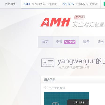
产品服务
AMH
免费服务器主机面板
SSL证书
免费SSL证书申请
国内
领先
15周年
的云
安全
稳定
轻量
国内
首个
开源
持续
更新
15
周
首页
安装
演示
定价
7.3 免费
yangwenjun
用户资料信息与软件店铺
用户信息
用户主页地址