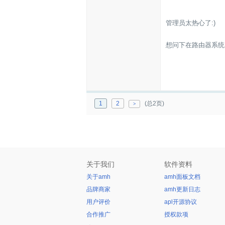
管理员太热心了:)
想问下在路由器系统:o
1
2
(总2页)
>
关于我们
软件资料
关于amh
amh面板文档
品牌商家
amh更新日志
用户评价
apl开源协议
合作推广
授权款项