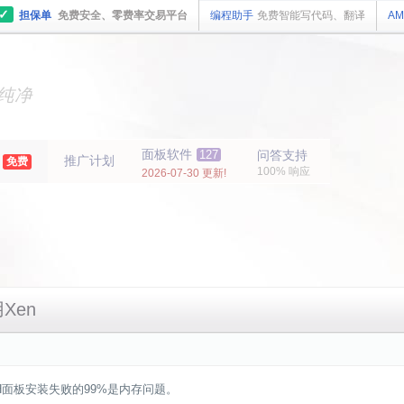
✓
担保单
免费安全、零费率交易平台
编程助手
免费智能写代码、翻译
AM
主机
面板
纯净
主机
面板
年
面板软件
127
问答支持
推广计划
免费
100% 响应
2026-07-30 更新!
Xen
H面板安装失败的99%是内存问题。