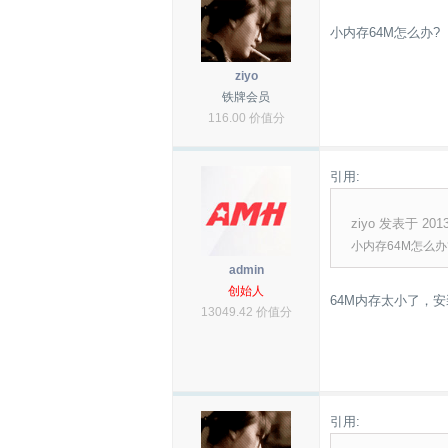
小内存64M怎么办?
ziyo
铁牌会员
116.00 价值分
引用:
ziyo 发表于 2013-
小内存64M怎么办
admin
创始人
64M内存太小了，
13049.42 价值分
引用: