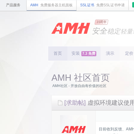
产品服务
AMH
免费服务器主机面板
SSL证书
免费SSL证书申请
国内
领先
15周年
的云
安全
稳定
轻量
国内
首个
开源
持续
更新
15
周
首页
安装
演示
定价
7.3 免费
AMH 社区首页
AMH社区 - 开放自由有价值的社区
[求助帖]
虚拟环境建议使用
目前收到反馈、AM