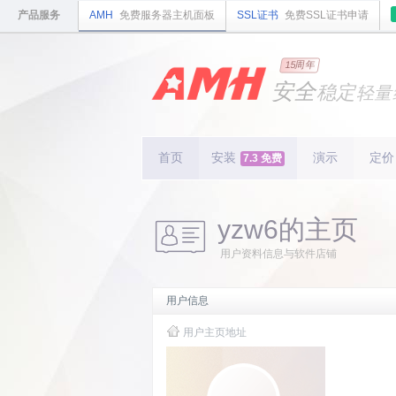
产品服务
AMH
免费服务器主机面板
SSL证书
免费SSL证书申请
国内
领先
15周年
的云
安全
稳定
轻量
国内
首个
开源
持续
更新
15
周
首页
安装
演示
定价
7.3 免费
yzw6的主页
用户资料信息与软件店铺
用户信息
用户主页地址