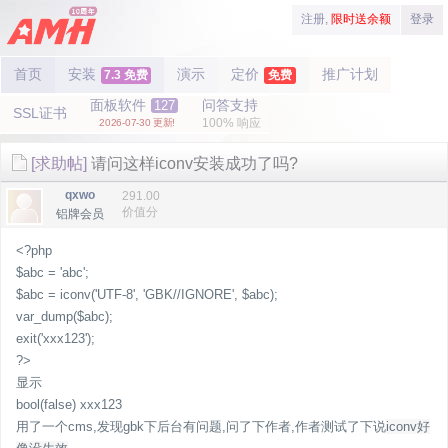
注册,
限时送余额
登录
首页
安装
演示
定价
推广计划
7.3 免费
免费
面板软件
问答支持
127
SSL证书
100% 响应
2026-07-30 更新!
[求助帖]
请问这样iconv安装成功了吗?
qxwo
291.00
价值分
铝牌会员
<?php
$abc = 'abc';
$abc = iconv('UTF-8', 'GBK//IGNORE', $abc);
var_dump($abc);
exit('xxx123');
?>
显示
bool(false) xxx123
用了一个cms,发现gbk下后台有问题,问了下作者,作者测试了下说
iconv好