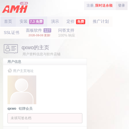
注册,
限时送余额
登录
首页
安装
演示
定价
推广计划
7.3 免费
免费
面板软件
问答支持
127
SSL证书
100% 响应
2026-08-08 更新!
qxwo的主页
用户资料信息与软件店铺
用户信息
用户主页地址
qxwo
铝牌会员
未填写签名档