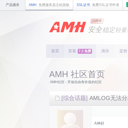
产品服务
AMH
免费服务器主机面板
SSL证书
免费SSL证书申请
国内
领先
15周年
的云
安全
稳定
轻量
国内
首个
开源
持续
更新
15
周
首页
安装
演示
定价
7.3 免费
AMH 社区首页
AMH社区 - 开放自由有价值的社区
[综合话题]
AMLOG无法
A神好