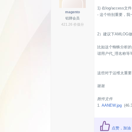
1) 在log/ac
magento
- 这个特别重要，我
铝牌会员
421.26 价值分
2）建议下AMLO
比如这个蜘蛛分析的，
谐用户代_理名称等等
这些对于运维太重要
谢谢
附件文件
1.
AANEW.jpg
(46.3
点赞，加油