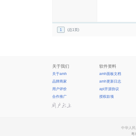
1
(总1页)
关于我们
软件资料
关于amh
amh面板文档
品牌商家
amh更新日志
用户评价
apl开源协议
合作推广
授权款项
中华人民共
粤I