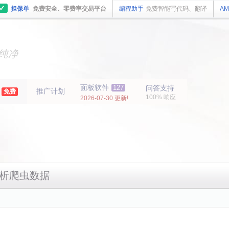
✓
担保单
免费安全、零费率交易平台
编程助手
免费智能写代码、翻译
AM
主机
面板
纯净
主机
面板
年
面板软件
127
问答支持
推广计划
免费
100% 响应
2026-07-30 更新!
分析爬虫数据