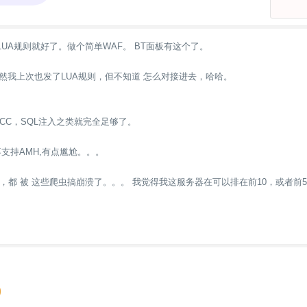
UA规则就好了。做个简单WAF。 BT面板有这个了。
虽然我上次也发了LUA规则，但不知道 怎么对接进去，哈哈。
CC，SQL注入之类就完全足够了。
支持AMH,有点尴尬。。。
，都 被 这些爬虫搞崩溃了。。。 我觉得我这服务器在可以排在前10，或者前