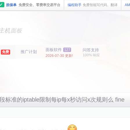
✓
担保单
免费安全、零费率交易平台
编程助手
免费智能写代码、翻译
AM
主机
面板
纯净
主机
面板
面板软件
127
问答支持
推广计划
年
免费
100% 响应
2026-07-30 更新!
准的iptable限制每ip每x秒访问x次规则么 fine