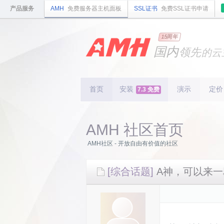
产品服务
AMH
免费服务器主机面板
SSL证书
免费SSL证书申请
15周年
国内
领先
的云
安全
稳定
轻量
国内
首个
开源
持续
首页
安装
演示
更新
定价
7.3 免费
15
周
AMH 社区首页
AMH社区 - 开放自由有价值的社区
[综合话题]
A神，可以来一段标