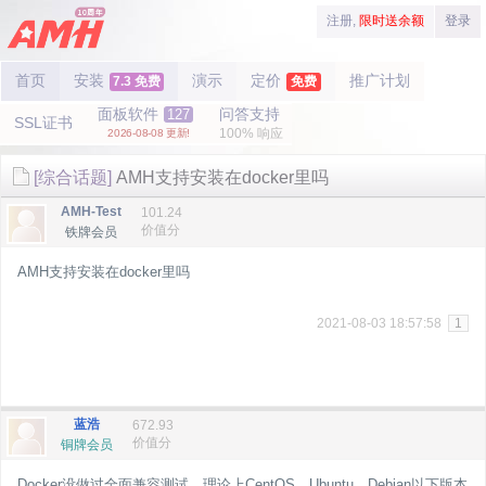
注册,
限时送余额
登录
首页
安装
演示
定价
推广计划
7.3 免费
免费
面板软件
问答支持
127
SSL证书
100% 响应
2026-08-08 更新!
[综合话题]
AMH支持安装在docker里吗
AMH-Test
101.24
价值分
铁牌会员
AMH支持安装在docker里吗
2021-08-03 18:57:58
1
蓝浩
672.93
价值分
铜牌会员
Docker没做过全面兼容测试，理论上CentOS、Ubuntu、Debian以下版本