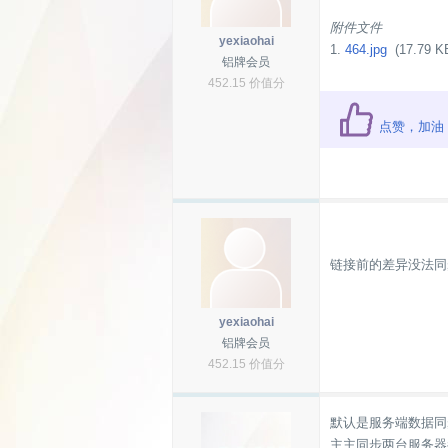
附件文件
yexiaohai
1.
464.jpg
(17.79 K
铝牌会员
452.15 价值分
点赞，加油
链接前的差异没法同
yexiaohai
铝牌会员
452.15 价值分
默认是服务端数据同
主主同步两台服务器