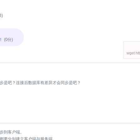
B)
！
(0分)
wget ht
步是吧？连接后数据库有差异才会同步是吧？
步到客户端。
都要分别建立客户端与服务端。