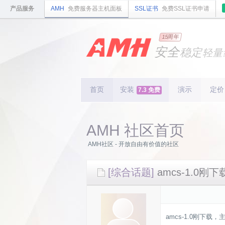
产品服务
AMH
免费服务器主机面板
SSL证书
免费SSL证书申请
国内
领先
15周年
的云
安全
稳定
轻量
国内
首个
开源
持续
更新
15
周
首页
安装
演示
定价
7.3 免费
AMH 社区首页
AMH社区 - 开放自由有价值的社区
[综合话题]
amcs-1.
amcs-1.0刚下