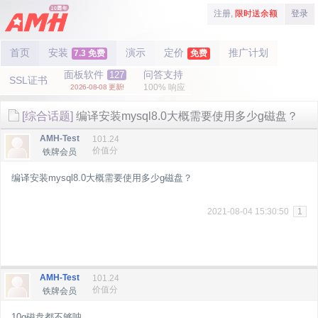
注册,
限时送余额
登录
首页
安装
演示
定价
推广计划
7.3 免费
免费
面板软件
问答支持
127
SSL证书
100% 响应
2026-08-08 更新!
[综合话题]
编译安装mysql8.0大概需要使用多少g磁盘？
AMH-Test
101.24
价值分
铁牌会员
编译安装mysql8.0大概需要使用多少g磁盘？
2021-08-04 15:30:50
1
AMH-Test
101.24
价值分
铁牌会员
10g磁盘都不够呐