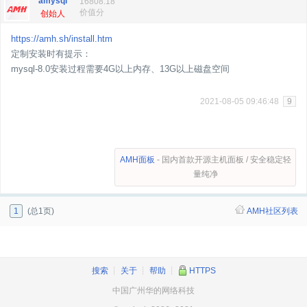
amysql
16808.18
价值分
创始人
https://amh.sh/install.htm
定制安装时有提示：
mysql-8.0安装过程需要4G以上内存、13G以上磁盘空间
2021-08-05 09:46:48
9
AMH面板
- 国内首款开源主机面板 / 安全稳定轻
量纯净
1
(总1页)
AMH社区列表
搜索
┊
关于
┊
帮助
┊
HTTPS
中国广州华的网络科技