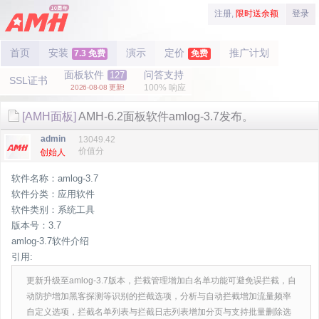
注册,
限时送余额
登录
首页
安装
演示
定价
推广计划
7.3 免费
免费
面板软件
问答支持
127
SSL证书
100% 响应
2026-08-08 更新!
[AMH面板]
AMH-6.2面板软件amlog-3.7发布。
admin
13049.42
价值分
创始人
软件名称：amlog-3.7
软件分类：应用软件
软件类别：系统工具
版本号：3.7
amlog-3.7软件介绍
引用:
更新升级至amlog-3.7版本，拦截管理增加白名单功能可避免误拦截，自
动防护增加黑客探测等识别的拦截选项，分析与自动拦截增加流量频率
自定义选项，拦截名单列表与拦截日志列表增加分页与支持批量删除选