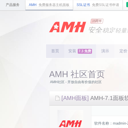
产品服务
AMH
免费服务器主机面板
SSL证书
免费SSL证书申请
国内
领先
15周年
的云
安全
稳定
轻量
国内
首个
开源
持续
更新
15
周
首页
安装
演示
定价
7.3 免费
AMH 社区首页
AMH社区 - 开放自由有价值的社区
[AMH面板]
AMH-7.1面板软
软件名称：madmin-2