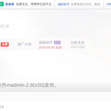
✓
担保单
免费安全、零费率交易平台
编程助手
免费智能写代码、翻译
AM
主机
面板
纯净
主机
面板
年
面板软件
127
问答支持
推广计划
免费
100% 响应
2026-08-08 更新!
件madmin-2.6(v20)发布。
.6