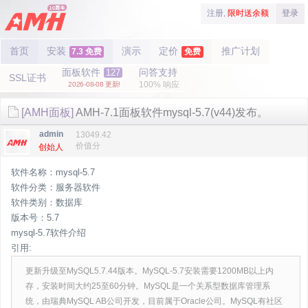
注册,
限时送余额
登录
首页
安装
演示
定价
推广计划
7.3 免费
免费
面板软件
问答支持
127
SSL证书
100% 响应
2026-08-08 更新!
[AMH面板]
AMH-7.1面板软件mysql-5.7(v44)发布。
admin
13049.42
价值分
创始人
软件名称：mysql-5.7
软件分类：服务器软件
软件类别：数据库
版本号：5.7
mysql-5.7软件介绍
引用:
更新升级至MySQL5.7.44版本。MySQL-5.7安装需要1200MB以上内
存，安装时间大约25至60分钟。MySQL是一个关系型数据库管理系
统，由瑞典MySQL AB公司开发，目前属于Oracle公司。MySQL有社区