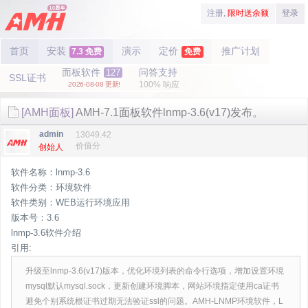
注册,
限时送余额
登录
首页
安装
演示
定价
推广计划
7.3 免费
免费
面板软件
问答支持
127
SSL证书
100% 响应
2026-08-08 更新!
[AMH面板]
AMH-7.1面板软件lnmp-3.6(v17)发布。
admin
13049.42
价值分
创始人
软件名称：lnmp-3.6
软件分类：环境软件
软件类别：WEB运行环境应用
版本号：3.6
lnmp-3.6软件介绍
引用:
升级至lnmp-3.6(v17)版本，优化环境列表的命令行选项，增加设置环境
mysql默认mysql.sock，更新创建环境脚本，网站环境指定使用ca证书
避免个别系统根证书过期无法验证ssl的问题。AMH-LNMP环境软件，L