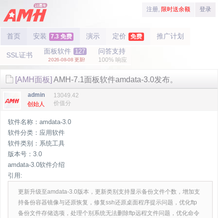
注册,
限时送余额
登录
首页
安装
演示
定价
推广计划
7.3 免费
免费
面板软件
问答支持
127
SSL证书
100% 响应
2026-08-08 更新!
[AMH面板]
AMH-7.1面板软件amdata-3.0发布。
admin
13049.42
价值分
创始人
软件名称：amdata-3.0
软件分类：应用软件
软件类别：系统工具
版本号：3.0
amdata-3.0软件介绍
引用:
更新升级至amdata-3.0版本，更新类别支持显示备份文件个数，增加支
持备份容器镜像与还原恢复，修复ssh还原桌面程序提示问题，优化ftp
备份文件存储选项，处理个别系统无法删除ftp远程文件问题，优化命令