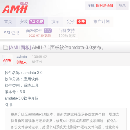
注册,
限时送余额
登录
首页
安装
演示
定价
推广计划
7.3 免费
免费
面板软件
问答支持
127
SSL证书
100% 响应
2026-07-30 更新!
[AMH面板]
AMH-7.1面板软件amdata-3.0发布。
admin
13049.42
价值分
创始人
软件名称：amdata-3.0
软件分类：应用软件
软件类别：系统工具
版本号：3.0
amdata-3.0软件介绍
引用:
更新升级至amdata-3.0版本，更新类别支持显示备份文件个数，增加支
持备份容器镜像与还原恢复，修复ssh还原桌面程序提示问题，优化ftp
备份文件存储选项，处理个别系统无法删除ftp远程文件问题，优化命令