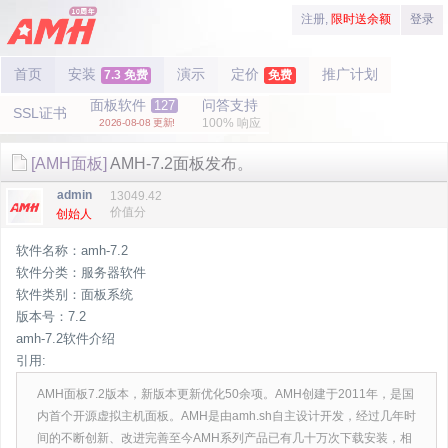
注册,
限时送余额
登录
首页
安装
演示
定价
推广计划
7.3 免费
免费
面板软件
问答支持
127
SSL证书
100% 响应
2026-08-08 更新!
[AMH面板]
AMH-7.2面板发布。
admin
13049.42
价值分
创始人
软件名称：amh-7.2
软件分类：服务器软件
软件类别：面板系统
版本号：7.2
amh-7.2软件介绍
引用:
AMH面板7.2版本，新版本更新优化50余项。AMH创建于2011年，是国
内首个开源虚拟主机面板。AMH是由amh.sh自主设计开发，经过几年时
间的不断创新、改进完善至今AMH系列产品已有几十万次下载安装，相