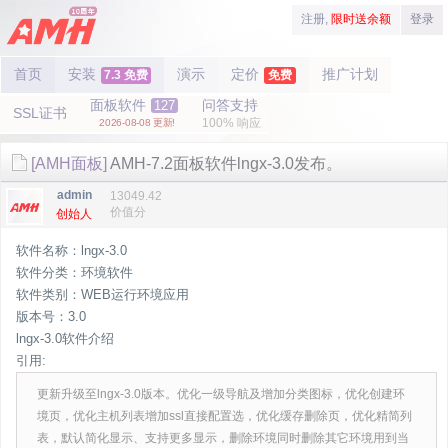
注册,
限时送余额
登录
首页
安装
演示
定价
推广计划
7.3 免费
免费
面板软件
问答支持
127
SSL证书
100% 响应
2026-08-08 更新!
[AMH面板]
AMH-7.2面板软件lngx-3.0发布。
admin
13049.42
价值分
创始人
软件名称：lngx-3.0
软件分类：环境软件
软件类别：WEB运行环境应用
版本号：3.0
lngx-3.0软件介绍
引用:
更新升级至lngx-3.0版本。优化一级导航及增加分类图标，优化创建环
境页，优化主机列表增加ssl直接配置选，优化缓存删除页，优化精简列
表，默认简化显示、支持更多显示，删除环境同时删除其它环境用到当